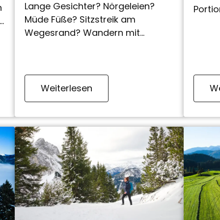
Lange Gesichter? Nörgeleien?
h
Porti
Müde Füße? Sitzstreik am
Works
Wegesrand? Wandern mit
Berg«
Kindern geht auch anders - wir
die Na
zeigen wie!
Weiterlesen
We