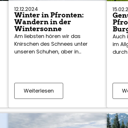
12.12.2024
15.02.
Winter in Pfronten:
Gen
Wandern in der
Pfro
Wintersonne
Bur
Am liebsten hören wir das
Auch 
Knirschen des Schnees unter
im Al
unseren Schuhen, aber in
durch 
Pfronten kann man auch im
Lands
Winter perfekt wandern, wenn es
und b
wenig Schnee gibt.
Somm
Weiterlesen
We