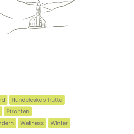
nd
Hündeleskopfhütte
Pfronten
dern
Wellness
Winter