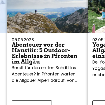
05.06.2023
03.05
Abenteuer vor der
Yoga
Haustür: 5 Outdoor-
Allg
Erlebnisse in Pfronten
einz
im Allgäu
Bei Y
Bereit für den ersten Schritt ins
Yogas
Abenteuer? In Pfronten warten
erleb
die Allgäuer Alpen darauf, von
t
Breit
euch entdeckt zu werden! Welche
ansch
Outdoor-Erlebnisse mit…
der Os