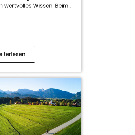
on wertvolles Wissen: Beim
hop »Kräuter & Genuss am
 geht es entspannt durch
tur…
iterlesen