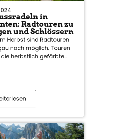
2024
ussradeln in
nten: Radtouren zu
gen und Schlössern
im Herbst sind Radtouren
lgäu noch möglich. Touren
die herbstlich gefärbte
chaft locken nach draußen
ringen ein Gefühl von
er…
iterlesen