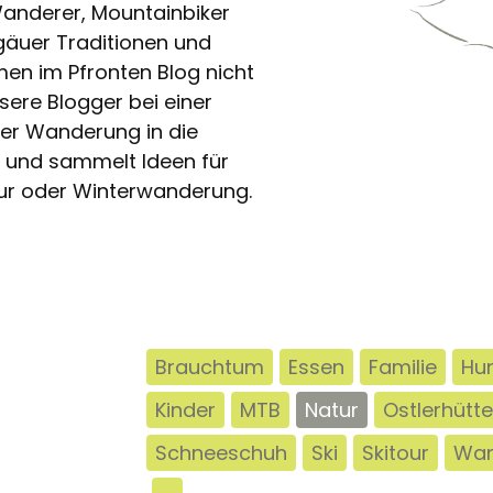
Wanderer, Mountainbiker
lgäuer Traditionen und
n im Pfronten Blog nicht
nsere Blogger bei einer
er Wanderung in die
t und sammelt Ideen für
our oder Winterwanderung.
Brauchtum
Essen
Familie
Hu
Kinder
MTB
Natur
Ostlerhütte
Schneeschuh
Ski
Skitour
Wan