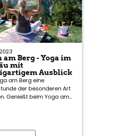
.2023
 am Berg - Yoga im
äu mit
igartigem Ausblick
oga am Berg eine
tunde der besonderen Art
en. Genießt beim Yoga am
enberg im Allgäu und
ließendem Bergbrunch in
tlerhütte einen…