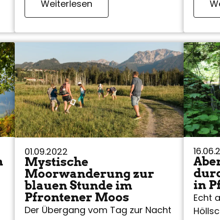
Weiterlesen
We
16.06.
01.09.2022
m
Abe
Mystische
durc
Moorwanderung zur
in P
blauen Stunde im
Pfrontener Moos
Echt 
Der Übergang vom Tag zur Nacht
Höllsc