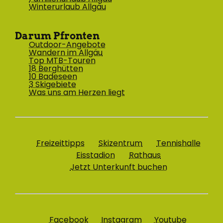
Winterurlaub Allgäu
Darum Pfronten
Outdoor-Angebote
Wandern im Allgäu
Top MTB-Touren
18 Berghütten
10 Badeseen
3 Skigebiete
Was uns am Herzen liegt
Freizeittipps
Skizentrum
Tennishalle
Eisstadion
Rathaus
Jetzt Unterkunft buchen
Facebook
Instagram
Youtube