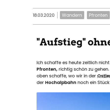
18.03.2020
Wandern
Pfronten
"Aufstieg" oh
Ich schaffe es heute zeitlich nic
Pfronten,
richtig schön zu gehen.
oben schaffe, wo wir in der
Ostle
der
Hochalpbahn
noch ein Stück 