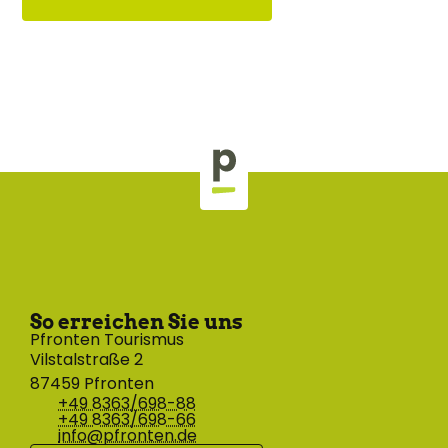
So erreichen Sie uns
Pfronten Tourismus
Vilstalstraße 2
87459 Pfronten
+49 8363/698-88
+49 8363/698-66
info@pfronten.de