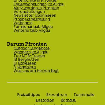
Unterkünfte in Pfronten
Ferienwohnungen im Allgäu
Aktiv werden in Pfronten
Veranstaltungen
Newsletter abonnieren
Prospektbestellung
Webcams
Familienurlaub Allgäu
Winterurlaub Allgäu
Darum Pfronten
Outdoor-Angebote
Wandern im Allgäu
Top MTB-Touren
18 Berghütten
10 Badeseen
3 Skigebiete
Was uns am Herzen liegt
Freizeittipps
Skizentrum
Tennishalle
Eisstadion
Rathaus