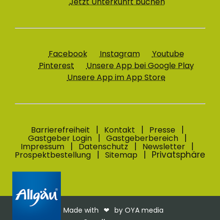
Jetzt Unterkunft buchen
Facebook
Instagram
Youtube
Pinterest
Unsere App bei Google Play
Unsere App im App Store
Barrierefreiheit
Kontakt
Presse
Gastgeber Login
Gastgeberbereich
Impressum
Datenschutz
Newsletter
Privatsphäre
Prospektbestellung
Sitemap
Made with
❤︎
by OYA media