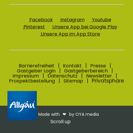
Facebook
Instagram
Youtube
Pinterest
Unsere App bei Google Play
Unsere App im App Store
Barrierefreiheit
Kontakt
Presse
Gastgeber Login
Gastgeberbereich
Impressum
Datenschutz
Newsletter
Privatsphäre
Prospektbestellung
Sitemap
Made with
❤︎
by OYA media
Scroll up