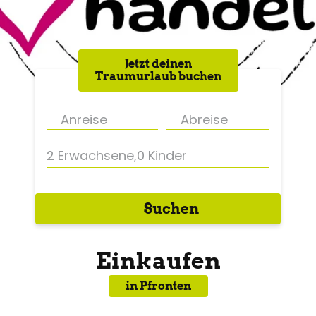
Jetzt deinen
Traumurlaub buchen
2 Erwachsene
,
0 Kinder
Suchen
Einkaufen
in Pfronten