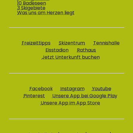
10 Badeseen
3 Skigebiete
Was uns am Herzen liegt
Freizeittipps
Skizentrum
Tennishalle
Eisstadion
Rathaus
Jetzt Unterkunft buchen
Facebook
Instagram
Youtube
Pinterest
Unsere App bei Google Play
Unsere App im App Store