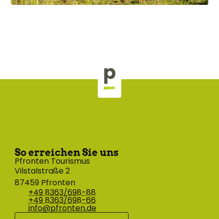
So erreichen Sie uns
Pfronten Tourismus
Vilstalstraße 2
87459 Pfronten
+49 8363/698-88
+49 8363/698-66
info@pfronten.de