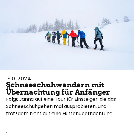
30.12.2020
Rodeln am Edelsberg -
Winterwanderung mit
Hütteneinkehr und Schlitten-
Spaß
Allgäuer Rodelgaudi : Der Edelsberg in Pfronten –
Kappel bietet schneebegeisterten Rodelfans nicht
nur eine erstklassige Naturrodelbahn, sondern
wartet außerdem…