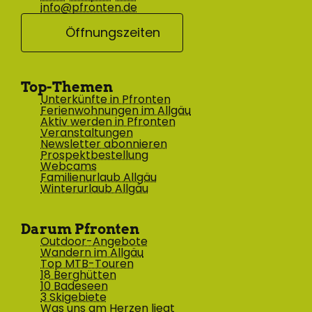
info@pfronten.de
Öffnungszeiten
Top-Themen
Unterkünfte in Pfronten
Ferienwohnungen im Allgäu
Aktiv werden in Pfronten
Veranstaltungen
Newsletter abonnieren
Prospektbestellung
Webcams
Familienurlaub Allgäu
Winterurlaub Allgäu
Darum Pfronten
Outdoor-Angebote
Wandern im Allgäu
Top MTB-Touren
18 Berghütten
10 Badeseen
3 Skigebiete
Was uns am Herzen liegt