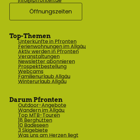
info@pfronten.de
Öffnungszeiten
Top-Themen
Unterkünfte in Pfronten
Ferienwohnungen im Allgäu
Aktiv werden in Pfronten
Veranstaltungen
Newsletter abonnieren
Prospektbestellung
Webcams
Familienurlaub Allgäu
Winterurlaub Allgäu
Darum Pfronten
Outdoor-Angebote
Wandern im Allgäu
Top MTB-Touren
18 Berghütten
10 Badeseen
3 Skigebiete
Was uns am Herzen liegt