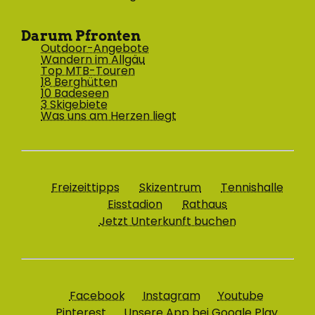
Darum Pfronten
Outdoor-Angebote
Wandern im Allgäu
Top MTB-Touren
18 Berghütten
10 Badeseen
3 Skigebiete
Was uns am Herzen liegt
Freizeittipps
Skizentrum
Tennishalle
Eisstadion
Rathaus
Jetzt Unterkunft buchen
Facebook
Instagram
Youtube
Pinterest
Unsere App bei Google Play