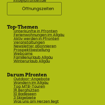
info@pfronten.de
Öffnungszeiten
Top-Themen
Unterkünfte in Pfronten
Ferienwohnungen im Allgäu
Aktiv werden in Pfronten
Veranstaltungen
Newsletter abonnieren
Prospektbestellung
Webcams
Familienurlaub Allgäu
Winterurlaub Allgäu
Darum Pfronten
Outdoor-Angebote
Wandern im Allgäu
Top MTB-Touren
18 Berghütten
10 Badeseen
3 Skigebiete
Was uns am Herzen liegt