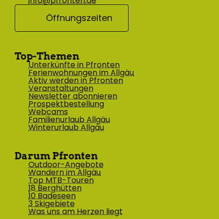
info@pfronten.de
Öffnungszeiten
Top-Themen
Unterkünfte in Pfronten
Ferienwohnungen im Allgäu
Aktiv werden in Pfronten
Veranstaltungen
Newsletter abonnieren
Prospektbestellung
Webcams
Familienurlaub Allgäu
Winterurlaub Allgäu
Darum Pfronten
Outdoor-Angebote
Wandern im Allgäu
Top MTB-Touren
18 Berghütten
10 Badeseen
3 Skigebiete
Was uns am Herzen liegt