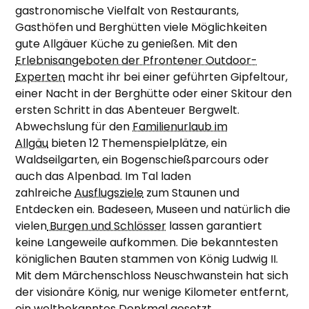
gastronomische Vielfalt von Restaurants,
Gasthöfen und Berghütten viele Möglichkeiten
gute Allgäuer Küche zu genießen. Mit den
Erlebnisangeboten der Pfrontener Outdoor-
Experten
macht ihr bei einer geführten Gipfeltour,
einer Nacht in der Berghütte oder einer Skitour den
ersten Schritt in das Abenteuer Bergwelt.
Abwechslung für den
Familienurlaub im
Allgäu
bieten 12 Themenspielplätze, ein
Waldseilgarten, ein Bogenschießparcours oder
auch das Alpenbad. Im Tal laden
zahlreiche
Ausflugsziele
zum Staunen und
Entdecken ein. Badeseen, Museen und natürlich die
vielen
Burgen und Schlösser
lassen garantiert
keine Langeweile aufkommen. Die bekanntesten
königlichen Bauten stammen von König Ludwig II.
Mit dem Märchenschloss Neuschwanstein hat sich
der visionäre König, nur wenige Kilometer entfernt,
ein weltbekanntes Denkmal gesetzt.