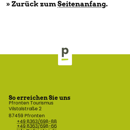
» Zurück zum
Seitenanfang
.
So erreichen Sie uns
Pfronten Tourismus
Vilstalstraße 2
87459 Pfronten
+49 8363/698-88
+49 8363/698-66