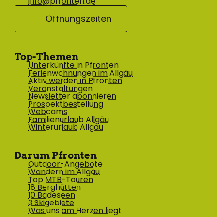
info@pfronten.de
Öffnungszeiten
Top-Themen
Unterkünfte in Pfronten
Ferienwohnungen im Allgäu
Aktiv werden in Pfronten
Veranstaltungen
Newsletter abonnieren
Prospektbestellung
Webcams
Familienurlaub Allgäu
Winterurlaub Allgäu
Darum Pfronten
Outdoor-Angebote
Wandern im Allgäu
Top MTB-Touren
18 Berghütten
10 Badeseen
3 Skigebiete
Was uns am Herzen liegt