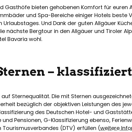
und Gasthöfe bieten gehobenen Komfort für euren A
mmbäder und Spa-Bereiche einiger Hotels beste 
n Urlaubstages. Und Dank der guten Allgäuer Küch
e nächste Bergtour in den Allgäuer und Tiroler Alp
el Bavaria wohl.
Sternen – klassifizier
r auf Sternequalität. Die mit Sternen ausgezeichn
rheit bezüglich der objektiven Leistungen des jewe
lassifizierung des Deutschen Hotel- und Gaststä
fe und Pensionen, G-Klassifizierung ebenso, Feri
n Tourismusverbandes (DTV) erfüllen (
weitere Inf