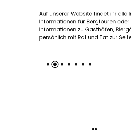
Auf unserer Website findet ihr all
Informationen für Bergtouren ode
Pfronten im
Informationen zu Gasthöfen, Biergä
Allgäu
persönlich mit Rat und Tat zur Seite
entdecken