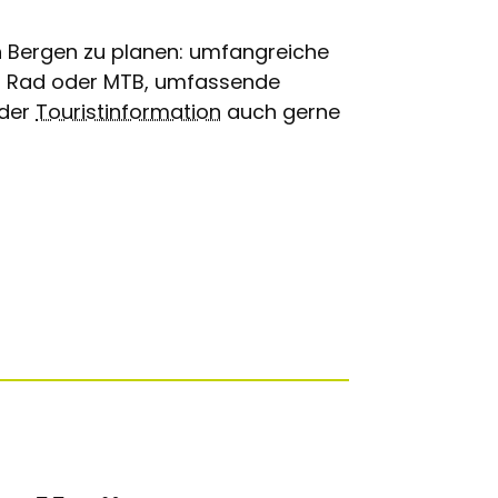
Jetzt d
en Bergen zu planen: umfangreiche
perfek
em Rad oder MTB, umfassende
Schneeschuhtouren,
Urlaub
 der
Touristinformation
auch gerne
Skifahren,
Kinde
Rodeln & mehr
plane