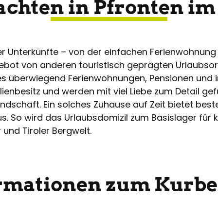
chten in Pfronten im
ner Unterkünfte – von der einfachen Ferienwohnun
ot von anderen touristisch geprägten Urlaubsorten
t es überwiegend Ferienwohnungen, Pensionen und i
ilienbesitz und werden mit viel Liebe zum Detail gef
dschaft. Ein solches Zuhause auf Zeit bietet bes
us. So wird das Urlaubsdomizil zum Basislager für 
 und Tiroler Bergwelt.
rmationen zum Kurbe