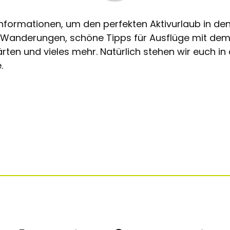
e Informationen, um den perfekten Aktivurlaub in d
r Wanderungen, schöne Tipps für Ausflüge mit d
Jetzt
rten und vieles mehr. Natürlich stehen wir euch in
Wanderurlaub
.
planen