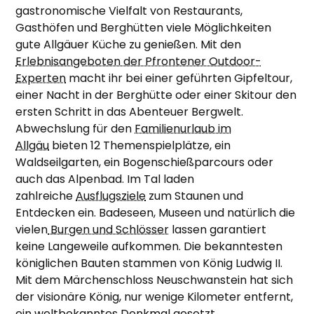
gastronomische Vielfalt von Restaurants,
Gasthöfen und Berghütten viele Möglichkeiten
gute Allgäuer Küche zu genießen. Mit den
Erlebnisangeboten der Pfrontener Outdoor-
Experten
macht ihr bei einer geführten Gipfeltour,
einer Nacht in der Berghütte oder einer Skitour den
ersten Schritt in das Abenteuer Bergwelt.
Abwechslung für den
Familienurlaub im
Allgäu
bieten 12 Themenspielplätze, ein
Waldseilgarten, ein Bogenschießparcours oder
auch das Alpenbad. Im Tal laden
zahlreiche
Ausflugsziele
zum Staunen und
Entdecken ein. Badeseen, Museen und natürlich die
vielen
Burgen und Schlösser
lassen garantiert
keine Langeweile aufkommen. Die bekanntesten
königlichen Bauten stammen von König Ludwig II.
Mit dem Märchenschloss Neuschwanstein hat sich
der visionäre König, nur wenige Kilometer entfernt,
ein weltbekanntes Denkmal gesetzt.