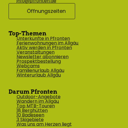
info@pfronten.de
Öffnungszeiten
Top-Themen
Unterkünfte in Pfronten
Ferienwohnungen im Allgäu
Aktiv werden in Pfronten
Veranstaltungen
Newsletter abonnieren
Prospektbestellung
Webcams
Familienurlaub Allgäu
Winterurlaub Allgäu
Darum Pfronten
Outdoor-Angebote
Wandern im Allgäu
Top MTB-Touren
18 Berghütten
10 Badeseen
3 Skigebiete
Was uns am Herzen liegt