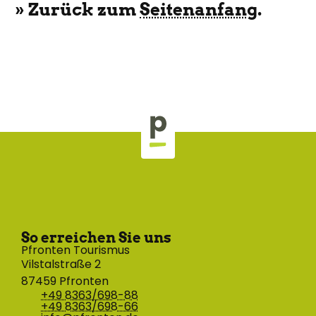
» Zurück zum
Seitenanfang
.
So erreichen Sie uns
Pfronten Tourismus
Vilstalstraße 2
87459 Pfronten
+49 8363/698-88
+49 8363/698-66