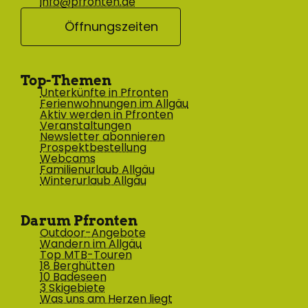
info@pfronten.de
Öffnungszeiten
Top-Themen
Unterkünfte in Pfronten
Ferienwohnungen im Allgäu
Aktiv werden in Pfronten
Veranstaltungen
Newsletter abonnieren
Prospektbestellung
Webcams
Familienurlaub Allgäu
Winterurlaub Allgäu
Darum Pfronten
Outdoor-Angebote
Wandern im Allgäu
Top MTB-Touren
18 Berghütten
10 Badeseen
3 Skigebiete
Was uns am Herzen liegt