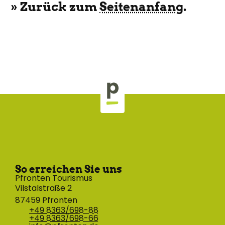
» Zurück zum
Seitenanfang
.
So erreichen Sie uns
Pfronten Tourismus
Vilstalstraße 2
87459 Pfronten
+49 8363/698-88
+49 8363/698-66