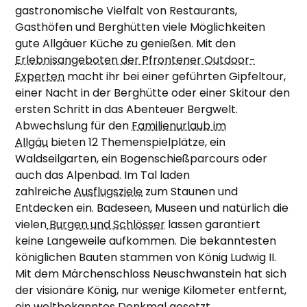
gastronomische Vielfalt von Restaurants,
Gasthöfen und Berghütten viele Möglichkeiten
gute Allgäuer Küche zu genießen. Mit den
Erlebnisangeboten der Pfrontener Outdoor-
Experten
macht ihr bei einer geführten Gipfeltour,
einer Nacht in der Berghütte oder einer Skitour den
ersten Schritt in das Abenteuer Bergwelt.
Abwechslung für den
Familienurlaub im
Allgäu
bieten 12 Themenspielplätze, ein
Waldseilgarten, ein Bogenschießparcours oder
auch das Alpenbad. Im Tal laden
zahlreiche
Ausflugsziele
zum Staunen und
Entdecken ein. Badeseen, Museen und natürlich die
vielen
Burgen und Schlösser
lassen garantiert
keine Langeweile aufkommen. Die bekanntesten
königlichen Bauten stammen von König Ludwig II.
Mit dem Märchenschloss Neuschwanstein hat sich
der visionäre König, nur wenige Kilometer entfernt,
ein weltbekanntes Denkmal gesetzt.