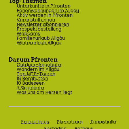
Top-Themen
Unterkünfte in Pfronten
Ferienwohnungen im Allgäu
Aktiv werden in Pfronten
Veranstaltungen
Newsletter abonnieren
Prospektbestellung
Webcams
Familienurlaub Allgäu
Winterurlaub Allgäu
Darum Pfronten
Outdoor-Angebote
Wandern im Allgäu
Top MTB-Touren
18 Berghütten
10 Badeseen
3 Skigebiete
Was uns am Herzen liegt
Freizeittipps
Skizentrum
Tennishalle
Eisstadion
Rathaus