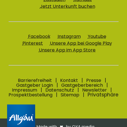
Jetzt Unterkunft buchen
Facebook
Instagram
Youtube
Pinterest
Unsere App bei Google Play
Unsere App im App Store
Barrierefreiheit
Kontakt
Presse
Gastgeber Login
Gastgeberbereich
Impressum
Datenschutz
Newsletter
Privatsphäre
Prospektbestellung
Sitemap
Made with
❤︎
by OYA media