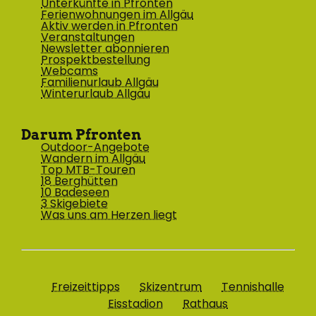
Unterkünfte in Pfronten
Ferienwohnungen im Allgäu
Aktiv werden in Pfronten
Veranstaltungen
Newsletter abonnieren
Prospektbestellung
Webcams
Familienurlaub Allgäu
Winterurlaub Allgäu
Darum Pfronten
Outdoor-Angebote
Wandern im Allgäu
Top MTB-Touren
18 Berghütten
10 Badeseen
3 Skigebiete
Was uns am Herzen liegt
Freizeittipps
Skizentrum
Tennishalle
Eisstadion
Rathaus