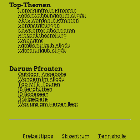
Top-Themen
Unterkünfte in Pfronten
Ferienwohnungen im Allgäu
Aktiv werden in Pfronten
Veranstaltungen
Newsletter abonnieren
Prospektbestellung
Webcams
Familienurlaub Allgäu
Winterurlaub Allgäu
Darum Pfronten
Outdoor-Angebote
Wandern im Allgäu
Top MTB-Touren
18 Berghütten
10 Badeseen
3 Skigebiete
Was uns am Herzen liegt
Freizeittipps
Skizentrum
Tennishalle