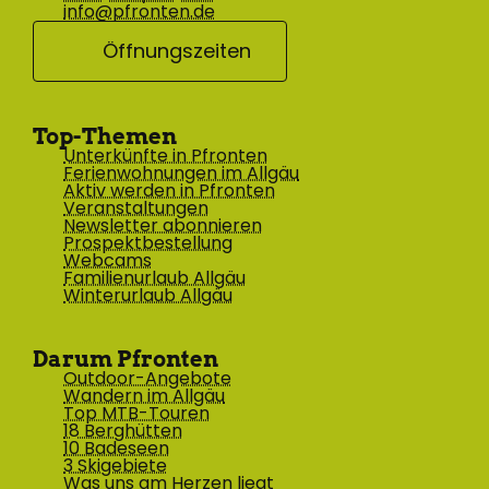
info@pfronten.de
Öffnungszeiten
Top-Themen
Unterkünfte in Pfronten
Ferienwohnungen im Allgäu
Aktiv werden in Pfronten
Veranstaltungen
Newsletter abonnieren
Prospektbestellung
Webcams
Familienurlaub Allgäu
Winterurlaub Allgäu
Darum Pfronten
Outdoor-Angebote
Wandern im Allgäu
Top MTB-Touren
18 Berghütten
10 Badeseen
3 Skigebiete
Was uns am Herzen liegt