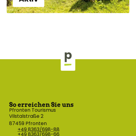
So erreichen Sie uns
Pfronten Tourismus
Vilstalstraße 2
87459 Pfronten
+49 8363/698-88
+49 8363/698-66