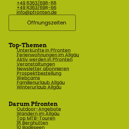
+49 8363/698-88
+49 8363/698-66
info@pfronten.de
Öffnungszeiten
Top-Themen
Unterkünfte in Pfronten
Ferienwohnungen im Allgäu
Aktiv werden in Pfronten
Veranstaltungen
Newsletter abonnieren
Prospektbestellung
Webcams
Familienurlaub Allgäu
Winterurlaub Allgäu
Darum Pfronten
Outdoor-Angebote
Wandern im Allgäu
Top MTB-Touren
18 Berghütten
10 Badeseen