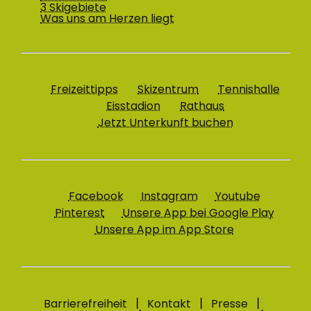
3 Skigebiete
Was uns am Herzen liegt
Freizeittipps
Skizentrum
Tennishalle
Eisstadion
Rathaus
Jetzt Unterkunft buchen
Facebook
Instagram
Youtube
Pinterest
Unsere App bei Google Play
Unsere App im App Store
Barrierefreiheit
Kontakt
Presse