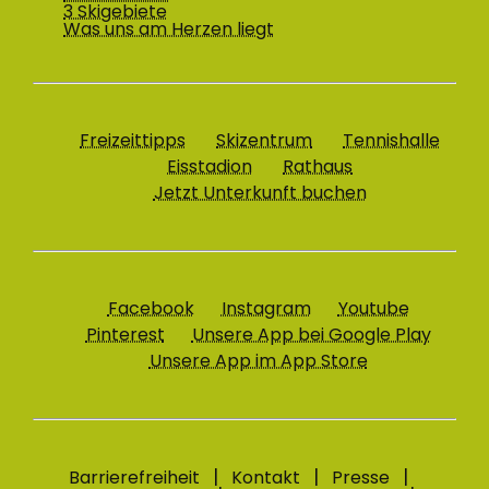
3 Skigebiete
Was uns am Herzen liegt
Freizeittipps
Skizentrum
Tennishalle
Eisstadion
Rathaus
Jetzt Unterkunft buchen
Facebook
Instagram
Youtube
Pinterest
Unsere App bei Google Play
Unsere App im App Store
Barrierefreiheit
Kontakt
Presse