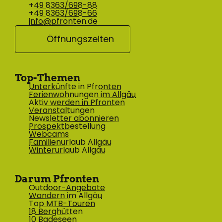
+49 8363/698-88
+49 8363/698-66
info@pfronten.de
Öffnungszeiten
Top-Themen
Unterkünfte in Pfronten
Ferienwohnungen im Allgäu
Aktiv werden in Pfronten
Veranstaltungen
Newsletter abonnieren
Prospektbestellung
Webcams
Familienurlaub Allgäu
Winterurlaub Allgäu
Darum Pfronten
Outdoor-Angebote
Wandern im Allgäu
Top MTB-Touren
18 Berghütten
10 Badeseen