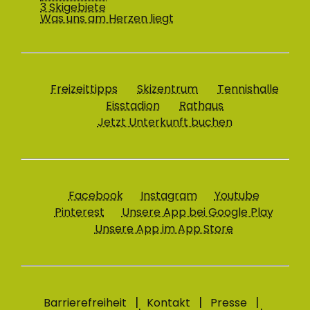
3 Skigebiete
Was uns am Herzen liegt
Freizeittipps
Skizentrum
Tennishalle
Eisstadion
Rathaus
Jetzt Unterkunft buchen
Facebook
Instagram
Youtube
Pinterest
Unsere App bei Google Play
Unsere App im App Store
Barrierefreiheit
Kontakt
Presse