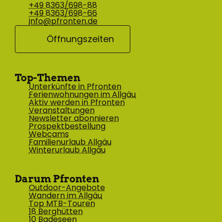
+49 8363/698-88
+49 8363/698-66
info@pfronten.de
Öffnungszeiten
Top-Themen
Unterkünfte in Pfronten
Ferienwohnungen im Allgäu
Aktiv werden in Pfronten
Veranstaltungen
Newsletter abonnieren
Prospektbestellung
Webcams
Familienurlaub Allgäu
Winterurlaub Allgäu
Darum Pfronten
Outdoor-Angebote
Wandern im Allgäu
Top MTB-Touren
18 Berghütten
10 Badeseen