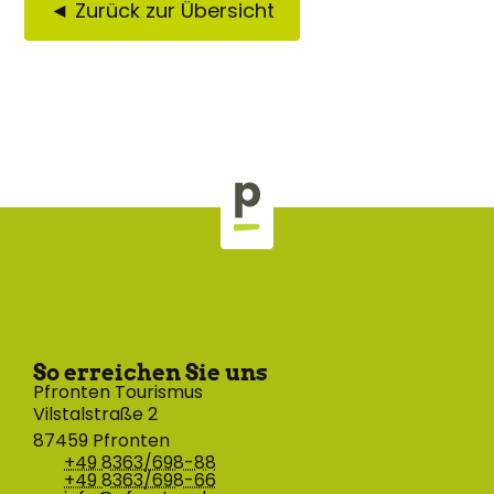
◄ Zurück zur Übersicht
So erreichen Sie uns
Pfronten Tourismus
Vilstalstraße 2
87459 Pfronten
+49 8363/698-88
+49 8363/698-66