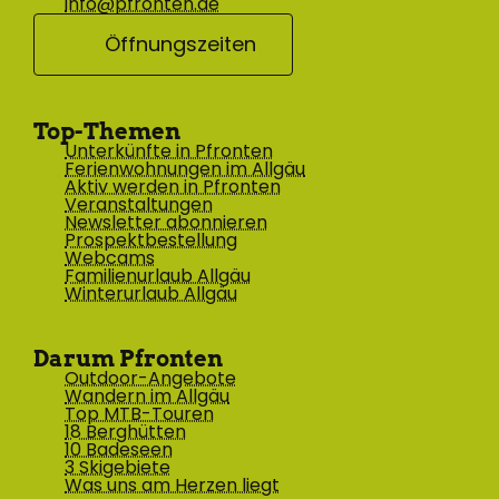
info@pfronten.de
Öffnungszeiten
Top-Themen
Unterkünfte in Pfronten
Ferienwohnungen im Allgäu
Aktiv werden in Pfronten
Veranstaltungen
Newsletter abonnieren
Prospektbestellung
Webcams
Familienurlaub Allgäu
Winterurlaub Allgäu
Darum Pfronten
Outdoor-Angebote
Wandern im Allgäu
Top MTB-Touren
18 Berghütten
10 Badeseen
3 Skigebiete
Was uns am Herzen liegt