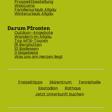
Prospektbestellung
Webcams
Familienurlaub Allgäu
Winterurlaub Allgäu
Darum Pfronten
Outdoor-Angebote
Wandern im Allgäu
Top MTB-Touren
18 Berghütten
10 Badeseen
3 Skigebiete
Was uns am Herzen liegt
Freizeittipps
Skizentrum
Tennishalle
Eisstadion
Rathaus
Jetzt Unterkunft buchen