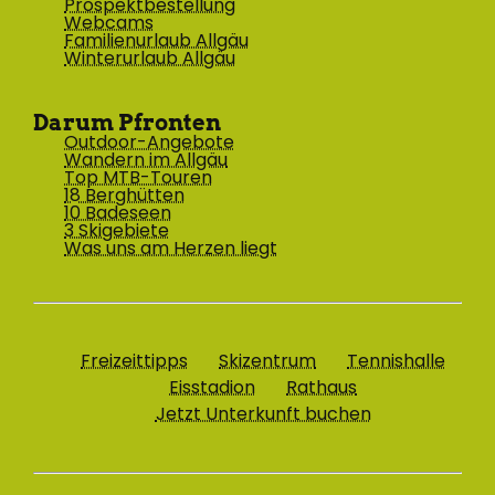
Prospektbestellung
Webcams
Familienurlaub Allgäu
Winterurlaub Allgäu
Darum Pfronten
Outdoor-Angebote
Wandern im Allgäu
Top MTB-Touren
18 Berghütten
10 Badeseen
3 Skigebiete
Was uns am Herzen liegt
Freizeittipps
Skizentrum
Tennishalle
Eisstadion
Rathaus
Jetzt Unterkunft buchen