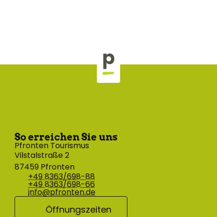
So erreichen Sie uns
Pfronten Tourismus
Vilstalstraße 2
87459 Pfronten
+49 8363/698-88
+49 8363/698-66
info@pfronten.de
Öffnungszeiten