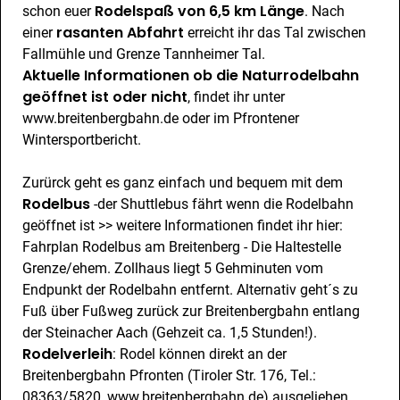
Rodelspaß von 6,5 km Länge
schon euer
. Nach
rasanten Abfahrt
einer
erreicht ihr das Tal zwischen
Fallmühle und Grenze Tannheimer Tal.
Aktuelle Informationen ob die Naturrodelbahn
geöffnet ist oder nicht
, findet ihr unter
www.breitenbergbahn.de
oder im
Pfrontener
Wintersportbericht
.
Zurürck geht es ganz einfach und bequem mit dem
Rodelbus
-der Shuttlebus fährt wenn die Rodelbahn
geöffnet ist >> weitere Informationen findet ihr hier:
Fahrplan Rodelbus am Breitenberg
- Die Haltestelle
Grenze/ehem. Zollhaus liegt 5 Gehminuten vom
Endpunkt der Rodelbahn entfernt. Alternativ geht´s zu
Fuß über Fußweg zurück zur Breitenbergbahn entlang
der Steinacher Aach (Gehzeit ca. 1,5 Stunden!).
Rodelverleih
: Rodel können direkt an der
Breitenbergbahn Pfronten (Tiroler Str. 176, Tel.:
08363/5820,
www.breitenbergbahn.de
) ausgeliehen