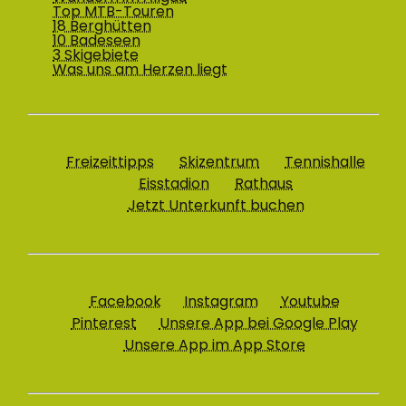
Top MTB-Touren
18 Berghütten
10 Badeseen
3 Skigebiete
Was uns am Herzen liegt
Freizeittipps
Skizentrum
Tennishalle
Eisstadion
Rathaus
Jetzt Unterkunft buchen
Facebook
Instagram
Youtube
Pinterest
Unsere App bei Google Play
Unsere App im App Store