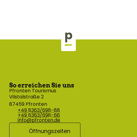
So erreichen Sie uns
Pfronten Tourismus
Vilstalstraße 2
87459 Pfronten
+49 8363/698-88
+49 8363/698-66
info@pfronten.de
Öffnungszeiten