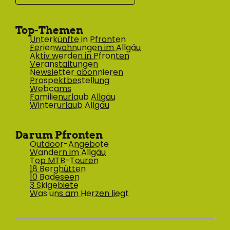
Top-Themen
Unterkünfte in Pfronten
Ferienwohnungen im Allgäu
Aktiv werden in Pfronten
Veranstaltungen
Newsletter abonnieren
Prospektbestellung
Webcams
Familienurlaub Allgäu
Winterurlaub Allgäu
Darum Pfronten
Outdoor-Angebote
Wandern im Allgäu
Top MTB-Touren
18 Berghütten
10 Badeseen
3 Skigebiete
Was uns am Herzen liegt