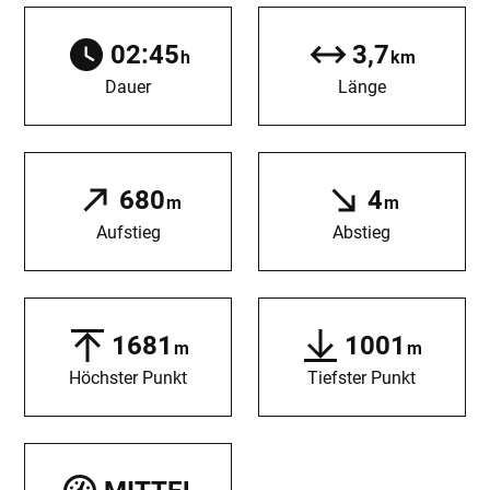
02:45
3,7
h
km
Dauer
Länge
680
4
m
m
Aufstieg
Abstieg
1681
1001
m
m
Höchster Punkt
Tiefster Punkt