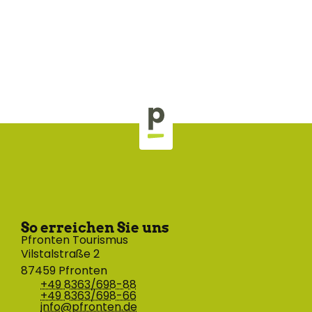
So erreichen Sie uns
Pfronten Tourismus
Vilstalstraße 2
87459 Pfronten
+49 8363/698-88
+49 8363/698-66
info@pfronten.de