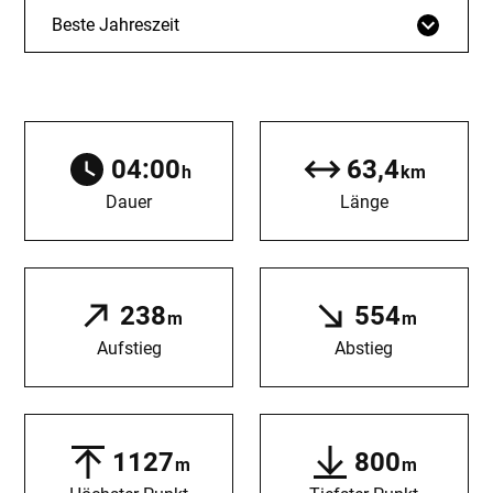
Beste Jahreszeit
04:00
63,4
h
km
Dauer
Länge
238
554
m
m
Aufstieg
Abstieg
1127
800
m
m