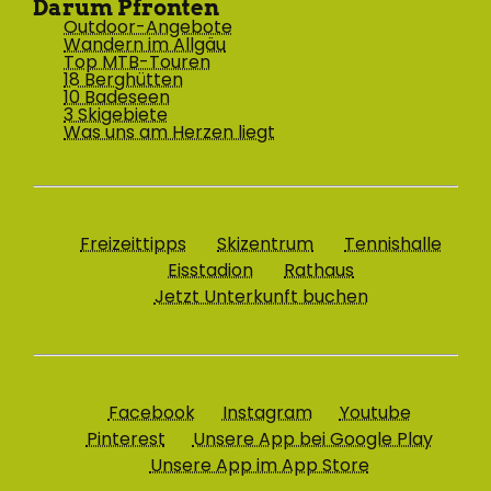
Darum Pfronten
Outdoor-Angebote
Wandern im Allgäu
Top MTB-Touren
18 Berghütten
10 Badeseen
3 Skigebiete
Was uns am Herzen liegt
Freizeittipps
Skizentrum
Tennishalle
Eisstadion
Rathaus
Jetzt Unterkunft buchen
Facebook
Instagram
Youtube
Pinterest
Unsere App bei Google Play
Unsere App im App Store