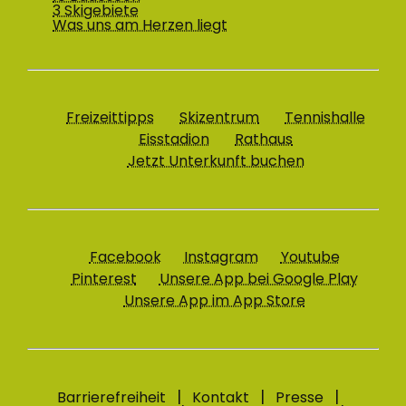
3 Skigebiete
Was uns am Herzen liegt
Freizeittipps
Skizentrum
Tennishalle
Eisstadion
Rathaus
Jetzt Unterkunft buchen
Facebook
Instagram
Youtube
Pinterest
Unsere App bei Google Play
Unsere App im App Store
Barrierefreiheit
Kontakt
Presse