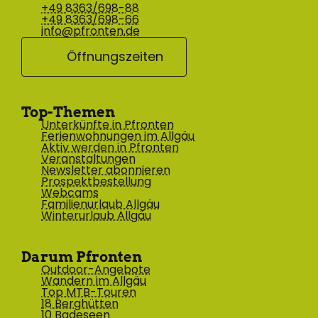
+49 8363/698-88
+49 8363/698-66
info@pfronten.de
Öffnungszeiten
Top-Themen
Unterkünfte in Pfronten
Ferienwohnungen im Allgäu
Aktiv werden in Pfronten
Veranstaltungen
Newsletter abonnieren
Prospektbestellung
Webcams
Familienurlaub Allgäu
Winterurlaub Allgäu
Darum Pfronten
Outdoor-Angebote
Wandern im Allgäu
Top MTB-Touren
18 Berghütten
10 Badeseen