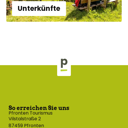
Unterkünfte
So erreichen Sie uns
Pfronten Tourismus
Vilstalstraße 2
87459 Pfronten