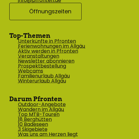
info@pfronten.de
Öffnungszeiten
Top-Themen
Unterkünfte in Pfronten
Ferienwohnungen im Allgäu
Aktiv werden in Pfronten
Veranstaltungen
Newsletter abonnieren
Prospektbestellung
Webcams
Familienurlaub Allgäu
Winterurlaub Allgäu
Darum Pfronten
Outdoor-Angebote
Wandern im Allgäu
Top MTB-Touren
18 Berghütten
10 Badeseen
3 Skigebiete
Was uns am Herzen liegt