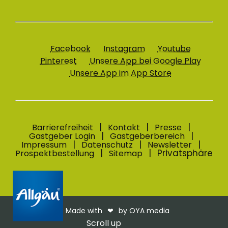
Facebook
Instagram
Youtube
Pinterest
Unsere App bei Google Play
Unsere App im App Store
Barrierefreiheit
Kontakt
Presse
Gastgeber Login
Gastgeberbereich
Impressum
Datenschutz
Newsletter
Privatsphäre
Prospektbestellung
Sitemap
Made with
❤︎
by OYA media
Scroll up