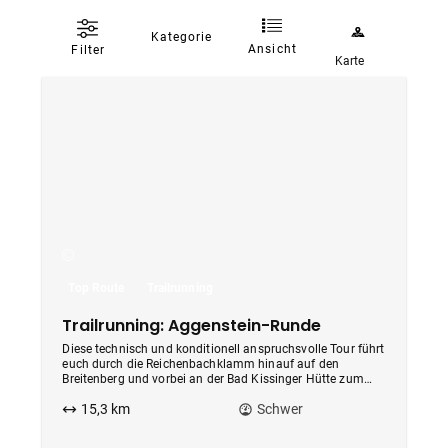
Kategorie
Ansicht
Filter
Karte
Top Route
Trailrunning
Trailrunning: Aggenstein-Runde
Diese technisch und konditionell anspruchsvolle Tour führt
euch durch die Reichenbachklamm hinauf auf den
Breitenberg und vorbei an der Bad Kissinger Hütte zum
markanten Aggenstein und wieder zurück ins Tal.
15,3 km
Schwer