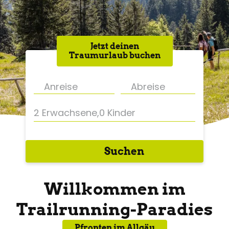
Jetzt deinen
Traumurlaub buchen
2 Erwachsene
,
0 Kinder
Suchen
Willkommen im
Trailrunning-Paradies
Pfronten im Allgäu