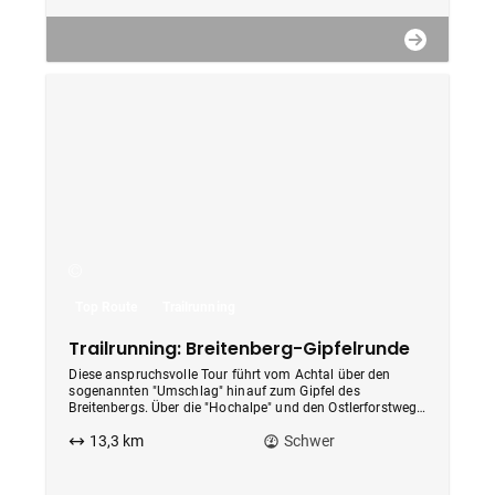
Top Route
Trailrunning
Trailrunning: Breitenberg-Gipfelrunde
Diese anspruchsvolle Tour führt vom Achtal über den
sogenannten "Umschlag" hinauf zum Gipfel des
Breitenbergs. Über die "Hochalpe" und den Ostlerforstweg
gelant ihr zurück ins Achtal und zum Ausgangspunkt der
13,3 km
Schwer
Runde.