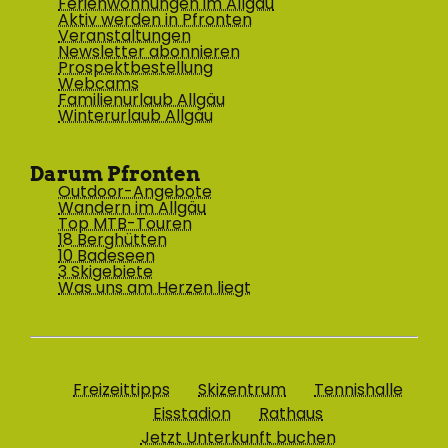
Ferienwohnungen im Allgäu
Aktiv werden in Pfronten
Veranstaltungen
Newsletter abonnieren
Prospektbestellung
Webcams
Familienurlaub Allgäu
Winterurlaub Allgäu
Darum Pfronten
Outdoor-Angebote
Wandern im Allgäu
Top MTB-Touren
18 Berghütten
10 Badeseen
3 Skigebiete
Was uns am Herzen liegt
Freizeittipps
Skizentrum
Tennishalle
Eisstadion
Rathaus
Jetzt Unterkunft buchen