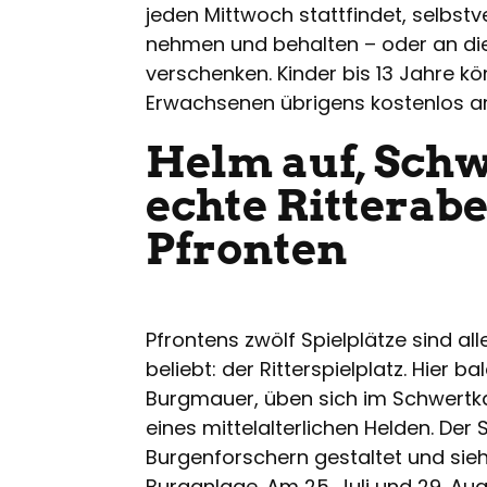
jeden Mittwoch stattfindet, selbst
nehmen und behalten – oder an die 
verschenken. Kinder bis 13 Jahre k
Erwachsenen übrigens kostenlos a
Helm auf, Schw
echte Ritterab
Pfronten
Pfrontens zwölf Spielplätze sind a
beliebt: der Ritterspielplatz. Hier 
Burgmauer, üben sich im Schwertka
eines mittelalterlichen Helden. Der
Burgenforschern gestaltet und sieht
Burganlage. Am 25. Juli und 29. Au