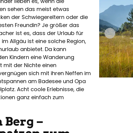
nder lieben es, wenn die
enen sehen das meist etwas
acken der Schwiegereltern oder die
esten Freundin? Je größer das
cher ist es, dass der Urlaub für
en im Allgäu ist eine solche Region,
nurlaub anbietet. Da kann
 den Kindern eine Wanderung
 mit der Nichte einen
vergnügen sich mit ihren Neffen im
entspannen am Badesee und Opa
platz. Acht coole Erlebnisse, die
tionen ganz einfach zum
 Berg –