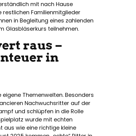
verständlich mit nach Hause
restlichen Familienmitglieder
önnen in Begleitung eines zahlenden
m Glasbläserkurs teilnehmen.
ert raus –
enteuer in
lle eigene Themenwelten. Besonders
balancieren Nachwuchsritter auf der
mpf und schlüpfen in die Rolle
 Spielplatz wurde mit echten
 aus wie eine richtige kleine
gust 2025 kommen „echte“ Ritter in