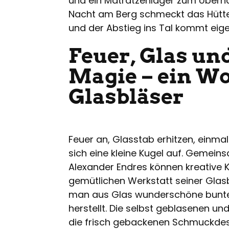
und ein Matratzenlager zum Übern
Nacht am Berg schmeckt das Hütt
und der Abstieg ins Tal kommt eigent
Feuer, Glas un
Magie – ein W
Glasbläser
Feuer an, Glasstab erhitzen, einma
sich eine kleine Kugel auf. Gemei
Alexander Endres können kreative 
gemütlichen Werkstatt seiner Glasb
man aus Glas wunderschöne bunte
herstellt. Die selbst geblasenen 
die frisch gebackenen Schmuckde